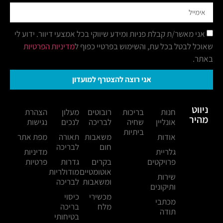
אני מאשר/ת קבלת פניות ומידע שיווקי בכל אמצעי דיוור. ידוע לי
שאוכל לבטל בכל עת, והשימוש בפרטיי כפוף ל
מדיניות הפרטיות
באתר.
אני רוצה להצטרף למועדון
ניווט
חנות
בריכות
רובוטים
מעלון
הצהרת
מהיר
אונליין
שחיה
לבריכה
לנכים
נגישות
ביתיות
אודות
משאבות
תאורה
מפת אתר
חום
לבריכה
גלריית
מדיניות
פרויקטים
בקרים
גדרות
פרטיות
אוטומטיים
מודולריות
שירות
ומשאבות
לבריכה
ותיקונים
מכשירי
כיסוי
מכתבי
מלח
בריכה
תודה
בטיחותי