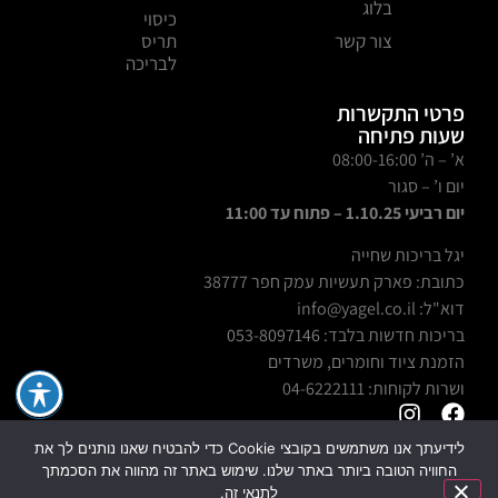
בלוג
כיסוי
צור קשר
תריס
לבריכה
פרטי התקשרות
שעות פתיחה
א’ – ה’ 08:00-16:00
יום ו’ – סגור
יום רביעי 1.10.25 – פתוח עד 11:00
יגל בריכות שחייה
כתובת: פארק תעשיות עמק חפר 38777
דוא"ל: info@yagel.co.il
בריכות חדשות בלבד:
053-8097146
הזמנת ציוד וחומרים, משרדים
ושרות לקוחות: 04-6222111
לידיעתך אנו משתמשים בקובצי Cookie כדי להבטיח שאנו נותנים לך את
החוויה הטובה ביותר באתר שלנו. שימוש באתר זה מהווה את הסכמתך
לתנאי זה.