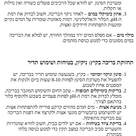
ומערכת הסינון. יש לוודא שכל הרכיבים פועלים כשורה ואין נזילות
או תקלות.
איזון כימיקלי במים
– לאחר ניקוי הבריכה, חשוב לבדוק את רמת
ה-pH, הכלור והאלקליניטי. רמות מאוזנות שומרות על המים נקיים
ומונעות התפתחות חיידקים ואצות.
מילוי מים
– אם מפלס המים ירד במהלך החורף, יש למלא את הבריכה
במים מסוננים כדי למנוע כניסת מזהמים.
תחזוקת בריכה בקיץ: ניקיון, בטיחות ושימוש תדיר
סינון וניקוי יומיומי
– בקיץ, כשנעשה שימוש תדיר בבריכה, יש
להפעיל את מערכת הסינון לפחות 8-10 שעות ביום ולנקות את
המסננים אחת לשבוע.
בדיקות כימיקלים תכופות
– עקב החום והשימוש המוגבר בבריכה,
מומלץ לבדוק את רמת ה-pH לפחות פעמיים בשבוע ולהוסיף כלור
בהתאם לצורך.
מניעת אצות
– מים חמים מהווים קרקע פורייה להתפתחות אצות.
יש להשתמש בתכשירים מונעי אצות ולקרצף את דפנות הבריכה
עם מברשת מתאימה.
בדיקת ציוד בטיחות
– אם יש ילדים בבית, חשוב לוודא שהגדרות
והשערים סביב הבריכה במצב תקין כדי למנוע כניסה בלתי
מבוקרת.