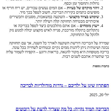
גדולות ותחסוך זמן וכסף.
זיהוי מוקדם של בעיות
– אם המים נעשים עכורים, יש ריח חריף או
מופיעים כתמים בקירות הבריכה, חשוב לטפל בכך מיד.
שימוש בציוד מקצועי
– השקעה במשאבות, מסננים ותכשירים
איכותיים מבטיחה תחזוקה קלה ויעילה יותר.
ייעוץ מומחים
– אם אתם מתלבטים כיצד לטפל בבריכה או
נתקלתם בתקלה מורכבת, פנייה לאיש מקצוע יכולה למנוע נזק
ולהקל על התחזוקה.
שמירה על הבריכה דורשת השקעה לאורך כל השנה, אך עם תחזוקה
נכונה ושיטתית ניתן ליהנות ממים נקיים ובטוחים לשחייה בכל עונה.
בריכה מטופחת היא מקור להנאה, בריאות ורוגע – הקפידו לשמור עליה
כך שתשרת אתכם לשנים רבות.
כתבות נוספות
הפתרון שיגן על ילדיכם – גדרות מודולריות לבריכה
יולי 20, 2025
הבריכה תמיד נקייה: כל מה שצריך לדעת על רובוטים