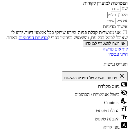
הצטרפות למועדון לקוחות
שם
טלפון
אימייל
אישור מדיניות
אני מאשר/ת קבלת פניות ומידע שיווקי בכל אמצעי דיוור. ידוע לי
שאוכל לבטל בכל עת, והשימוש בפרטיי כפוף ל
מדיניות הפרטיות
באתר.
אני רוצה להצטרף למועדון
לתיאום פגישה
חייגו עכשיו
תפריט נגישות
close
פתיחה וסגירה של תפריט הנגישות
keyboard
ניווט מקלדת
visibility_off
ביטול אנימציות / הבהובים
nights_stay
Contrast
format_size
הגדלת טקסט
text_fields
הקטנת טקסט
font_download
גופן קריא