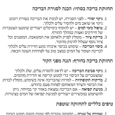
תחזוקת בריכה בסתיו: הכנה לסגירת הבריכה
ניקוי יסודי
– לפני הסגירה, יש לנקות את הבריכה בעזרת רובוט
ניקוי או שואב מים ולהסיר עלים ולכלוך.
טיפול כימי למים
– יש להוסיף כימיקלים ייעודיים שימנעו הצטברות
של חיידקים ואצות במהלך החורף.
בדיקת ציוד
– מומלץ לפרק ולאחסן את המשאבה, המסננים וכל
ציוד נוסף שעלול להינזק מהקור.
כיסוי הבריכה
– שימוש בכיסוי איכותי מונע חדירת עלים ולכלוך
לבריכה ושומר על המים במצב טוב עד לפתיחת העונה הבאה.
תחזוקת בריכה בחורף: הגנה מפני הקור
ניקוי סביבת הבריכה
– יש לדאוג להסרת עלים, שלג ולכלוך
שמצטברים על הכיסוי כדי למנוע קריסה או חדירת מזהמים.
בדיקות תקופתיות
– למרות שהבריכה אינה בשימוש, מומלץ לבדוק
את הכיסוי והציוד המאוחסן לפחות פעם בחודש.
מניעת קפיאה
– אם הבריכה נמצאת באזור קר במיוחד, ניתן
להשתמש במכשירים ייעודיים למניעת קפיאה של המים בצינורות.
טיפים כלליים לתחזוקה שוטפת
שמירה על שגרה
– תחזוקה עקבית לפי עונות השנה תמנע בעיות