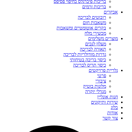
בריכות פיברגלס בחיפוי פסיפס
בריכות זרמים
אביזרים
רובוטים לבריכה
משאבות חום
בקרים אוטומטיים ומשאבות
מכשירי מלח
מוצרים משלימים
מעלון לנכים
תאורה לבריכה
גדרות מודולריות לבריכה
כיסוי בריכה בטיחותי
כיסוי תריס לבריכה
גלריית פרויקטים
פרטי
ציבורי
מלונות בוטיק
מגדלי יוקרה
חנות אונליין
שירות ותיקונים
בלוג
אודות
צור קשר