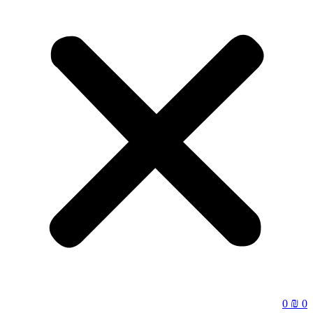
₪
0
0