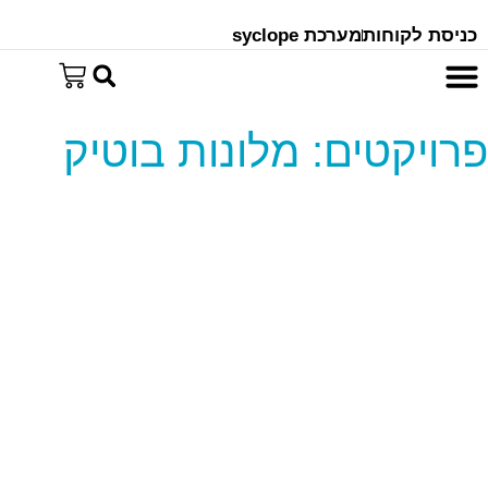
כניסת לקוחות
מערכת syclope
חנות אונליין
שירות ותיקונים
מוצרים משלימים
גלריית פרויקטים
פרויקטים: מלונות בוטיק