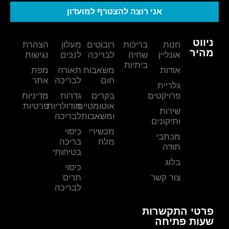
אני רוצה להצטרף למועדון
ניווט
חנות
בריכות
רובוטים
מעלון
הצהרת
מהיר
אונליין
שחיה
לבריכה
לנכים
נגישות
ביתיות
אודות
משאבות
תאורה
מפת
חום
לבריכה
אתר
גלריית
פרויקטים
בקרים
גדרות
מדיניות
אוטומטיים
מודולריות
פרטיות
שירות
ומשאבות
לבריכה
ותיקונים
מכשירי
כיסוי
מכתבי
מלח
בריכה
תודה
בטיחותי
בלוג
כיסוי
צור קשר
תריס
לבריכה
פרטי התקשרות
שעות פתיחה