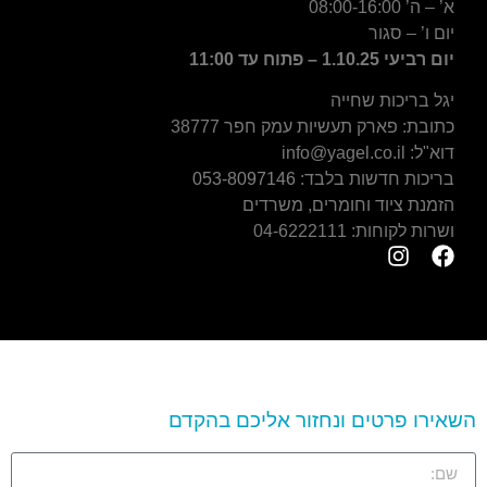
א’ – ה’ 08:00-16:00
יום ו’ – סגור
יום רביעי 1.10.25 – פתוח עד 11:00
יגל בריכות שחייה
כתובת: פארק תעשיות עמק חפר 38777
דוא"ל: info@yagel.co.il
בריכות חדשות בלבד:
053-8097146
הזמנת ציוד וחומרים, משרדים
ושרות לקוחות: 04-6222111
השאירו פרטים ונחזור אליכם בהקדם