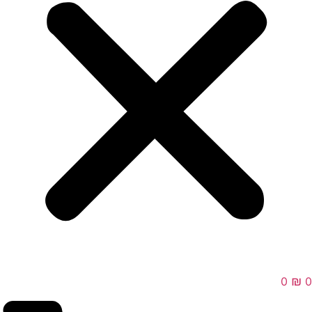
₪
0
0